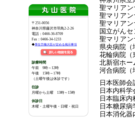
聖マリアン
聖マリアン
聖マリアン
〒251-0056
神奈川県藤沢市羽鳥2-2-26
国立がんセ
電話：0466-36-8709
聖マリアン
Fax：0466-34-1233
◆
厚生労働大臣が定める掲示事項
県央病院（
花輪病院（
北新宿ホー
診療時間
午前 9時～12時
河合病院（
午後 15時～17時
（土曜午後は休診です）
日本医師会
往診
日本内科学
月曜から土曜 13時～15時
日本臨床内
休診日
日本糖尿病
木曜・土曜午後・日曜・祝日
日本消化器